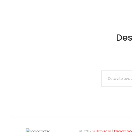
Des
© 2017
Pullover.rs
|
Izrada W