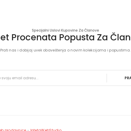
Specijalni Uslovi Kupovine Za Članove
et Procenata Popusta Za Čla
Prati nas i dobijaj uvek obaveštenja o novim kolekcijama i popustima.
PRA
eb prodavnice
-
IntetaWebStudio