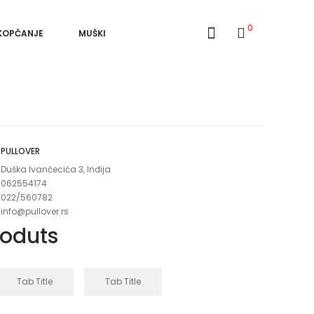
0
 KOPČANJE
MUŠKI
PULLOVER
Duška Ivančecića 3, Inđija
062554174
022/560782
info@pullover.rs
roduts
Tab Title
Tab Title