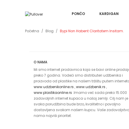
PONČO
KARDIGAN
Početna
Blog
Bypi Non Habent Claritatem Insitam.
O NAMA
Mi smo internet prodavnica koja se bavi online proda
preko 7 godina. Vodeći smo distributeri udžbenika i
proizvoda od plastike na našem tržištu putem internet
www.udzbenikonline.rs
,
www.udzbenik.rs
,
www.plastikaonline.rs
.Imamo već sada preko 15.000
zadovoljnih internet kupaca u našoj zemlji. Cilj nam je
svaka porudžbina bude brzo, kvalitetno i povoljno
dostavljena svakom našem kupcu. Vaše zadovoljstvo
nama najviši prioritet.