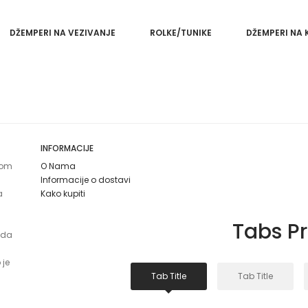
DŽEMPERI NA VEZIVANJE
ROLKE/TUNIKE
DŽEMPERI NA
INFORMACIJE
jom
O Nama
Informacije o dostavi
a
Kako kupiti
Tabs P
 da
 je
Tab Title
Tab Title