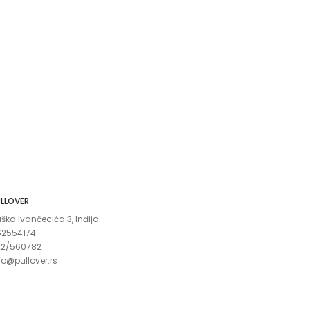
LLOVER
ška Ivančecića 3, Inđija
62554174
22/560782
fo@pullover.rs