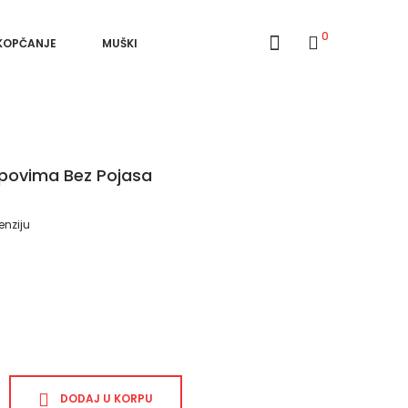
0
 KOPČANJE
MUŠKI
povima Bez Pojasa
enziju
DODAJ U KORPU