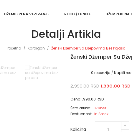
DŽEMPERI NA VEZIVANJE
ROLKE/TUNIKE
DŽEMPERI NA
Detalji Artikla
Početna
Kardigan
Ženski Džemper Sa Džepovima Bez Pojasa
Ženski Džemper Sa Dže
0 recenzija
/
Napiši rec
2,990.00 RSD
1,990.00 RSD
Cena:1,990.00 RSD
Šifra artikla:
379bez
Dostupnost:
In Stock
Količina