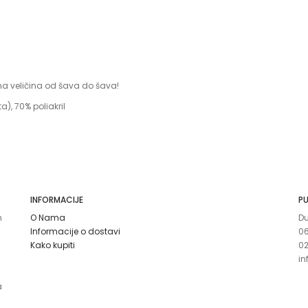
a veličina od šava do šava!
, 70% poliakril
INFORMACIJE
PU
m
O Nama
Du
Informacije o dostavi
0
Kako kupiti
0
in
a