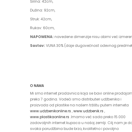
Širina: 42cm,
Dužina: 92cm,
Struk: 42cm,
Rukav: 60cm,
NAPOMENA:
navedene dimenzije nisu obimi već izmeren
Sastav:
VUNA 30% (daje dugovečnost odevnog predmeta)
O NAMA
Mi smo internet prodavnica koja se bavi online prodajo
preko 7 godina. Vodeći smo distributeri udžbenika i
proizvoda od plastike na našem tržištu putem interneta
www.udzbenikonline.rs
,
www.udzbenik.rs
,
www.plastikaonline.rs
.Imamo već sada preko 15.000
zadovoljnih internet kupaca u našoj zemlji. Cilj nam je d
svaka porudžbina bude brzo, kvalitetno i povoljno