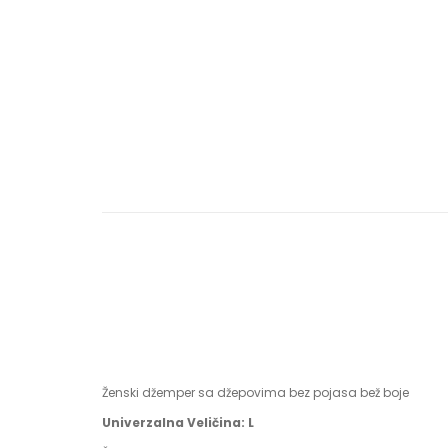
Ženski džemper sa džepovima bez pojasa bež boje
Univerzalna Veličina: L