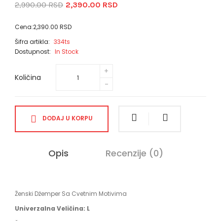
2,990.00 RSD
2,390.00 RSD
Cena:2,390.00 RSD
Šifra artikla:
334ts
Dostupnost:
In Stock
Količina
DODAJ U KORPU
Opis
Recenzije (0)
Ženski Džemper Sa Cvetnim Motivima
Univerzalna Veličina: L