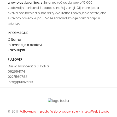
www.plastikaonline.rs
.Imamo već sada preko 15.000
zadovoljnih internet kupaca u našoj zemlji. Cilj nam je da
svaka porudžbina bude brzo, kvalitetno i povoljno dostavljena
svakom našem kupcu. Vaše zadovoljstvo je nama najviši
prioritet.
INFORMACIJE
O Nama
Informacije o dostavi
Kako kupiti
PULLOVER
Duška Ivančecića 3, Inđija
062554174
022/560782
info@pullover.rs
© 2017
Pullover.rs
|
Izrada Web prodavnice
-
IntetaWebStudio