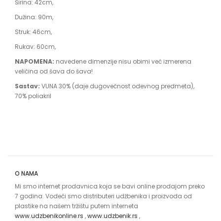
Širina: 42cm,
Dužina: 90m,
Struk: 46cm,
Rukav: 60cm,
NAPOMENA:
navedene dimenzije nisu obimi već izmerena
veličina od šava do šava!
Sastav:
VUNA 30% (daje dugovečnost odevnog predmeta),
70% poliakril
O NAMA
Mi smo internet prodavnica koja se bavi online prodajom preko
7 godina. Vodeći smo distributeri udžbenika i proizvoda od
plastike na našem tržištu putem interneta
www.udzbenikonline.rs
,
www.udzbenik.rs
,